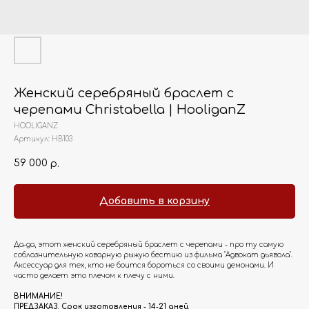
Женский серебряный браслет с
черепами Christabella | HooliganZ
HOOLIGANZ
Артикул:
HB103
59 000
р.
Добавить в корзину
Да-да, этот женский серебряный браслет с черепами - про ту самую
соблазнительную коварную рыжую бестию из фильма "Адвокат дьявола".
Аксессуар для тех, кто не боится бороться со своими демонами. И
часто делает это плечом к плечу с ними.
ВНИМАНИЕ!
ПРЕДЗАКАЗ. Срок изготовления - 14-21 дней.