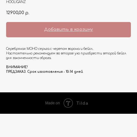
HOOLIGANZ
12900,00
р.
Добавить в корзину
Серебряная МОНО серьга с черепом ворона и бейгл.
Настоятельно рекомендуем во второе ухо приобрести второй бейгл
для законченности образа.
ВНИМАНИЕ!
ПРЕДЗАКАЗ. Срок изготовления - 10-14 дней.
Tilda
Made on