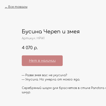
Все товары
Бусина Череп и змея
Артикул:
HP141
4 070
р.
Нет в наличии
— Разве змея вас не укусила?
— Укусила. Но умерла от моего яда.
Серебряный шарм для браслетов в стиле Pandora 
шнур.