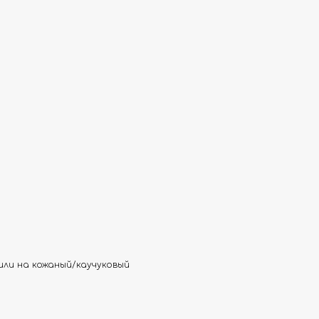
или на кожаный/каучуковый