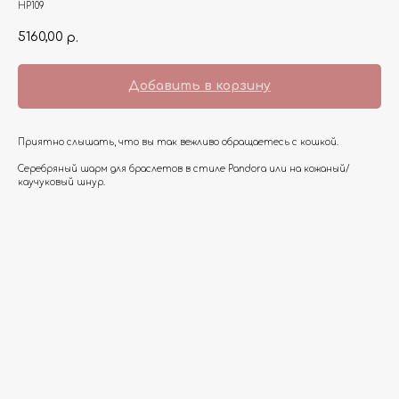
HP109
5160,00
р.
Добавить в корзину
Приятно слышать, что вы так вежливо обращаетесь с кошкой.
Серебряный шарм для браслетов в стиле Pandora или на кожаный/
каучуковый шнур.