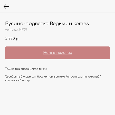
Бусина-подвеска Ведьмин котел
Артикул:
HP108
5 220
р.
Нет в наличии
Только ты знаешь, что в нем.
Серебряный шарм для браслетов в стиле Pandora или на кожаный/
каучуковый шнур.