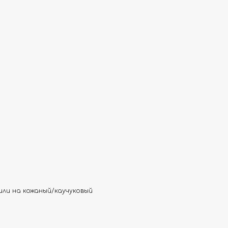
или на кожаный/каучуковый