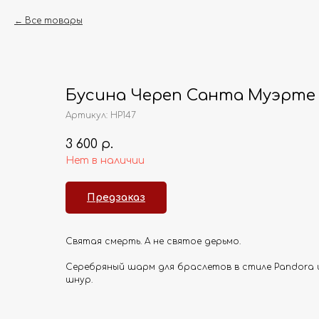
Все товары
Бусина Череп Санта Муэрте
Артикул:
HP147
3 600
р.
Нет в наличии
Предзаказ
Святая смерть. А не святое дерьмо.
Серебряный шарм для браслетов в стиле Pandora 
шнур.