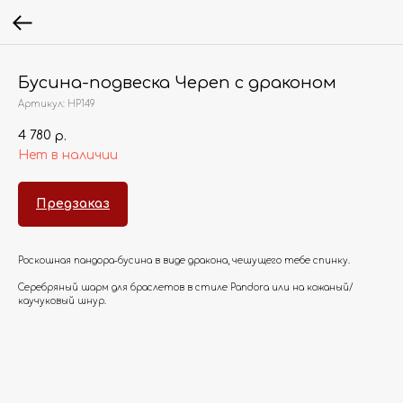
Бусина-подвеска Череп с драконом
Артикул:
HP149
4 780
р.
Нет в наличии
Предзаказ
Роскошная пандора-бусина в виде дракона, чешущего тебе спинку.
Серебряный шарм для браслетов в стиле Pandora или на кожаный/
каучуковый шнур.