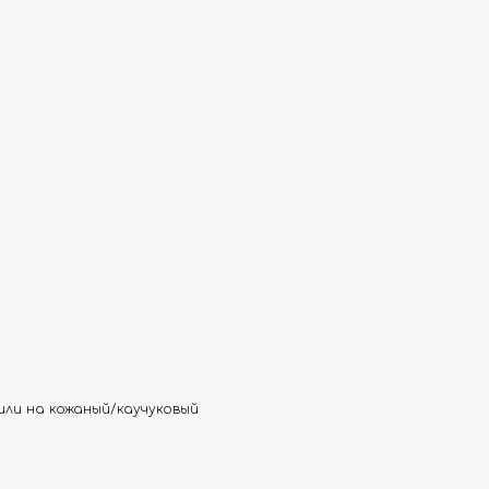
или на кожаный/каучуковый