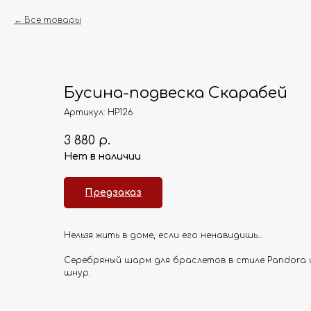
Все товары
Бусина-подвеска Скарабей
Артикул:
HP126
3 880
р.
Нет в наличии
Предзаказ
Нельзя жить в доме, если его ненавидишь...
Серебряный шарм для браслетов в стиле Pandora 
шнур.