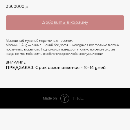
33000,00
р.
Добавить в корзину
Массивный мужской перстень с черепом.
Мрачный Аид — олимпийский бог, хотя и находился постоянно в своих
подземных владениях. Поднимался наверх он только по делам или же
когда не мог побороть в себе очередное любовное увлечение.
ВНИМАНИЕ!
ПРЕДЗАКАЗ. Срок изготовления - 10-14 дней.
Tilda
Made on