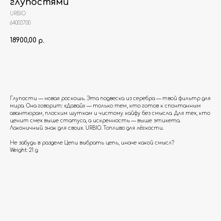
глупостями
URBIO
64003700
18900,00
р.
Добавить в корзину
Глупости — новая роскошь. Эта подвеска из серебра — твой фильтр для
мира. Она говорит: «Давай» — только тем, кто готов к спонтанным
авантюрам, плоским шуткам и чистому кайфу без смысла. Для тех, кто
ценит смех выше статуса, а искренность — выше этикета.
Лаконичный знак для своих. URBIO. Топливо для лёгкости.
Не забудь в разделе Цепи выбрать цепь, иначе какой смысл?
Weight: 21 g