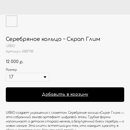
Серебряное кольцо ~ Скрап Глим
URBIO
Артикул:
61007700
12 000
р.
Размер
Добавить в корзину
URBIO создает украшения с сюжетом. Серебряное кольцо «Скрап Глим» —
это собранный заново артефакт цифровой эпохи. Грубые формы
напоминают о деталях старого железа, а безупречный блеск серебра — о
новом начале. Это глитч-эстетика для тех, кто находит красоту в