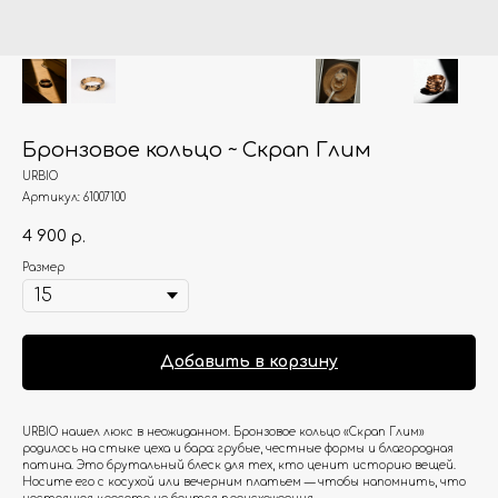
Бронзовое кольцо ~ Скрап Глим
URBIO
Артикул:
61007100
4 900
р.
Размер
Добавить в корзину
URBIO нашел люкс в неожиданном. Бронзовое кольцо «Скрап Глим»
родилось на стыке цеха и бара: грубые, честные формы и благородная
патина. Это брутальный блеск для тех, кто ценит историю вещей.
Носите его с косухой или вечерним платьем — чтобы напомнить, что