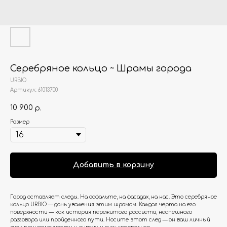
Серебряное кольцо ~ Шрамы города
URBIO
Артикул:
61013700
10 900
р.
Размер
Добавить в корзину
Город оставляет следы. На асфальте, на фасадах, на нас. Это серебряное
кольцо URBIO — дань уважения этим шрамам. Каждая черта на его
поверхности — как история пережитого рассвета, неспешного
разговора или пройденного пути. Носите этот след — он ваш личный