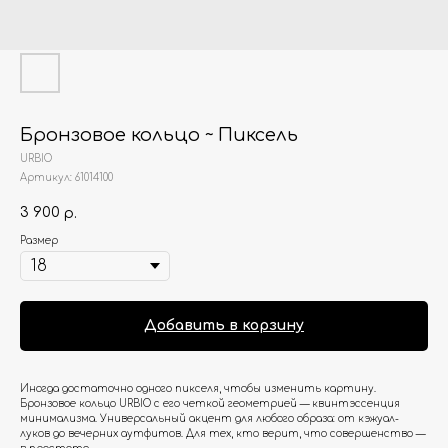
Бронзовое кольцо ~ Пиксель
URBIO
Артикул:
61014100
3 900
р.
Размер
Добавить в корзину
Иногда достаточно одного пикселя, чтобы изменить картину.
Бронзовое кольцо URBIO с его четкой геометрией — квинтэссенция
минимализма. Универсальный акцент для любого образа: от кэжуал-
луков до вечерних аутфитов. Для тех, кто верит, что совершенство —