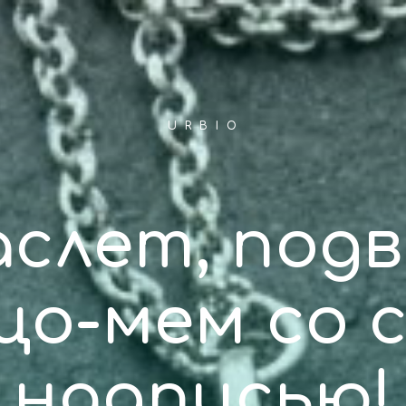
U R B I O
аслет, подв
цо-мем со 
надписью!