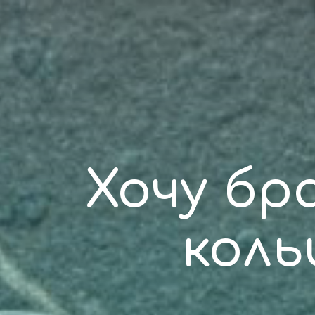
Хочу бр
коль