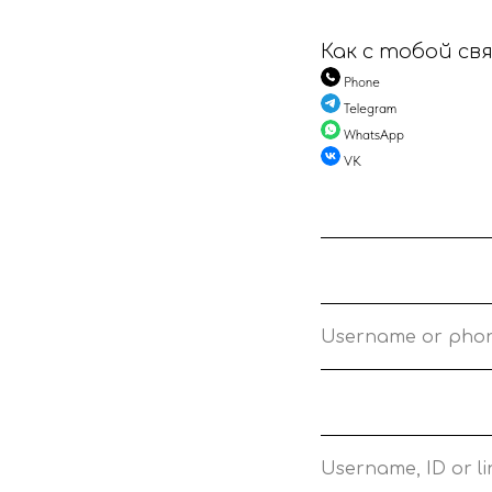
Как с тобой св
Phone
Telegram
WhatsApp
VK