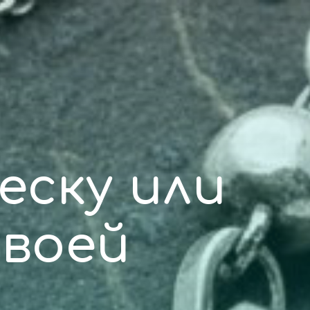
еску или
своей