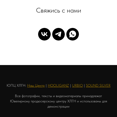
Свяжись с нами
ЮПЦ ХЛГН:
Наш Центр
|
HOOLIGANZ
|
URBIO
|
SOUND SILVER
Все фотографии, тексты и видеоматериалы принадлежат
Ювелирному продюсерскому центру ХЛГН и использованы для
демонстрации