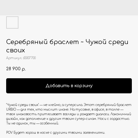
Серебряный браслет ~ Чужой среди
своих
Артикул:
65007700
28 900
р.
Добавить в корзину
"Чужой среди своих" — не клеймо, а суперсила. Этот серебряный браслет
URBIO — для тех, кто мыслит иначе. На тусовке, в офисе, в толпе —
твоя инаковость притягивает взгляды и рождает диалоги. Лаконичный
дизайн, как дополнение к другим твоим супер-силам. Носи с гордостью.
Ты не одинок, ты — особенный.
POV Будет хорош в носке с другими твоими заявлениями.